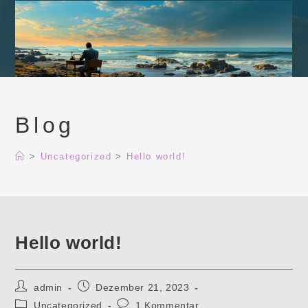
Zum
Inhalt
springen
Blog
>
Uncategorized
>
Hello world!
Hello world!
Beitrags-
Beitrag
admin
Dezember 21, 2023
Autor:
veröffentlicht:
Beitrags-
Beitrags-
Uncategorized
1 Kommentar