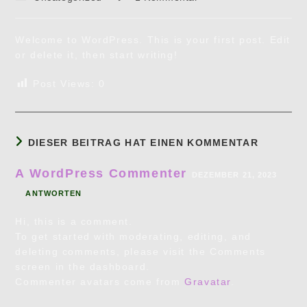
Kategorie:
Kommentare:
Welcome to WordPress. This is your first post. Edit
or delete it, then start writing!
Post Views:
0
DIESER BEITRAG HAT EINEN KOMMENTAR
A WordPress Commenter
DEZEMBER 21, 2023
ANTWORTEN
Hi, this is a comment.
To get started with moderating, editing, and
deleting comments, please visit the Comments
screen in the dashboard.
Commenter avatars come from
Gravatar
.