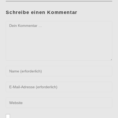
Schreibe einen Kommentar
Kommentar
Gib
deinen
Namen
Gib
oder
deine
Benutzernamen
E-
zum
Gib
Mail-
Kommentieren
deine
Adresse
ein
Website-
zum
URL